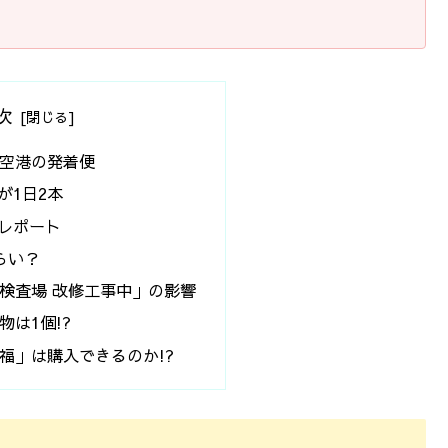
次
空港の発着便
が1日2本
席レポート
らい？
検査場 改修工事中」の影響
は1個!?
福」は購入できるのか!?