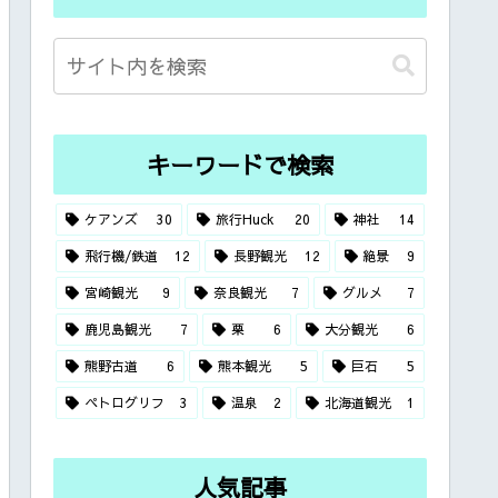
キーワードで検索
ケアンズ
30
旅行Huck
20
神社
14
飛行機/鉄道
12
長野観光
12
絶景
9
宮崎観光
9
奈良観光
7
グルメ
7
鹿児島観光
7
栗
6
大分観光
6
熊野古道
6
熊本観光
5
巨石
5
ペトログリフ
3
温泉
2
北海道観光
1
人気記事