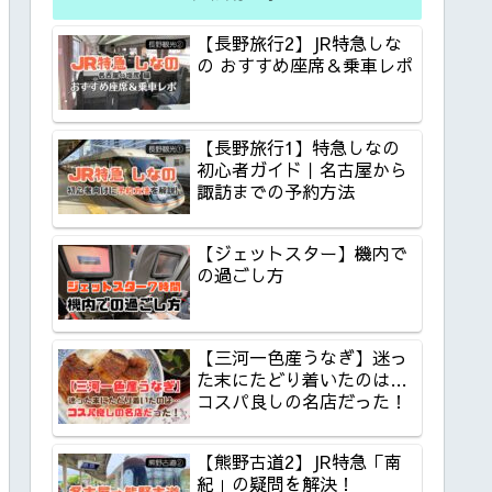
【長野旅行2】JR特急しな
の おすすめ座席＆乗車レポ
【長野旅行1】特急しなの
初心者ガイド｜名古屋から
諏訪までの予約方法
【ジェットスター】機内で
の過ごし方
【三河一色産うなぎ】迷っ
た末にたどり着いたのは…
コスパ良しの名店だった！
【熊野古道2】JR特急「南
紀」の疑問を解決！