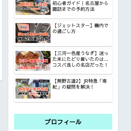
初心者ガイド｜名古屋から
諏訪までの予約方法
【ジェットスター】機内で
の過ごし方
【三河一色産うなぎ】迷っ
た末にたどり着いたのは…
コスパ良しの名店だった！
【熊野古道2】JR特急「南
紀」の疑問を解決！
プロフィール