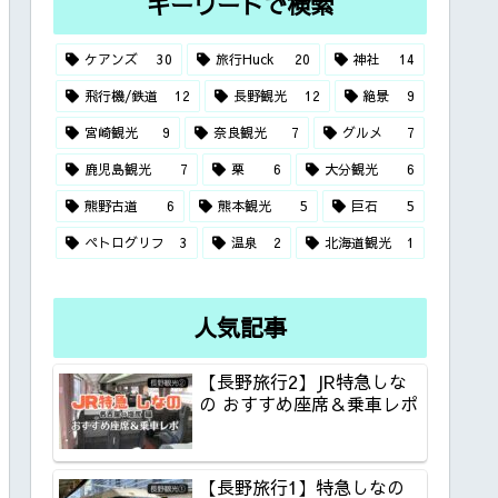
キーワードで検索
ケアンズ
30
旅行Huck
20
神社
14
飛行機/鉄道
12
長野観光
12
絶景
9
宮崎観光
9
奈良観光
7
グルメ
7
鹿児島観光
7
栗
6
大分観光
6
熊野古道
6
熊本観光
5
巨石
5
ペトログリフ
3
温泉
2
北海道観光
1
人気記事
【長野旅行2】JR特急しな
の おすすめ座席＆乗車レポ
【長野旅行1】特急しなの