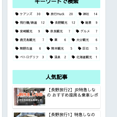
キーワードで検索
ケアンズ
30
旅行Huck
20
神社
14
飛行機/鉄道
12
長野観光
12
絶景
9
宮崎観光
9
奈良観光
7
グルメ
7
鹿児島観光
7
栗
6
大分観光
6
熊野古道
6
熊本観光
5
巨石
5
ペトログリフ
3
温泉
2
北海道観光
1
人気記事
【長野旅行2】JR特急しな
の おすすめ座席＆乗車レポ
【長野旅行1】特急しなの