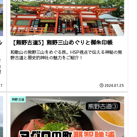
ル
【熊野古道5】熊野三山めぐりと御朱印帳
和歌山の熊野三山をめぐる旅。HSP視点で伝える神秘の熊
野古道と歴史的神社の魅力をご紹介！
容
泊
混
07
2024.07.25
熊野古道