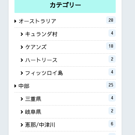
カテゴリー
28
オーストラリア
4
キュランダ村
18
ケアンズ
2
ハートリース
4
フィッツロイ島
25
中部
4
三重県
2
岐阜県
6
恵那/中津川