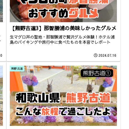
【熊野古道3】那智勝浦の美味しかったグルメ
マ
生マグロ丼の聖地・那智勝浦で贅沢グルメ体験！ホテル浦
ど
島のバイキングや旅行中に食べたものを本音でレポート
20
2024.07.16
熊野古道