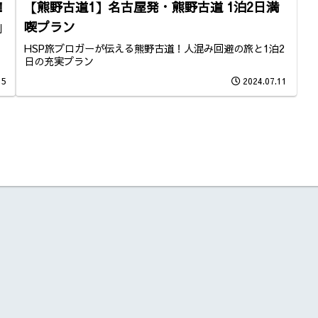
！
【熊野古道1】名古屋発・熊野古道 1泊2日満
喫プラン
利
HSP旅ブロガーが伝える熊野古道！人混み回避の旅と1泊2
日の充実プラン
15
2024.07.11