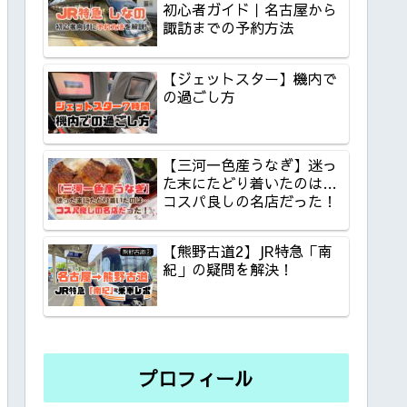
初心者ガイド｜名古屋から
諏訪までの予約方法
【ジェットスター】機内で
の過ごし方
【三河一色産うなぎ】迷っ
た末にたどり着いたのは…
コスパ良しの名店だった！
【熊野古道2】JR特急「南
紀」の疑問を解決！
プロフィール