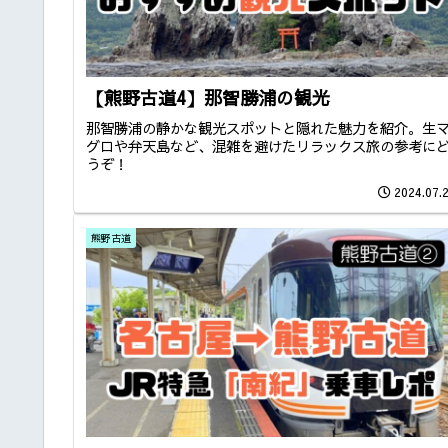
【熊野古道4】那智勝浦の観光
那智勝浦の静かな観光スポットと隠れた魅力を紹介。生
グロや弁天島など、混雑を避けたリラックス旅の参考に
うぞ！
2024.07.
熊野古道