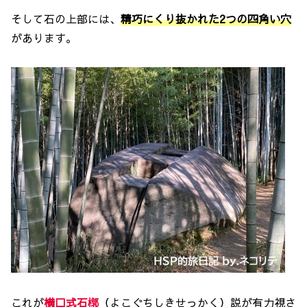
そして石の上部には、
精巧にくり抜かれた2つの四角い穴
があります。
これが
横口式石槨
（よこぐちしきせっかく）説が有力視さ