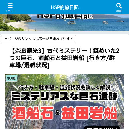
HSP的旅日記
HSP的旅日記
メニュー
検索
当ページのリンクには広告が含まれています
【奈良観光3】古代ミステリー！謎めいた2
つの巨石、酒船石と益田岩船 [行き方/駐
車場/混雑状況]
奈良県