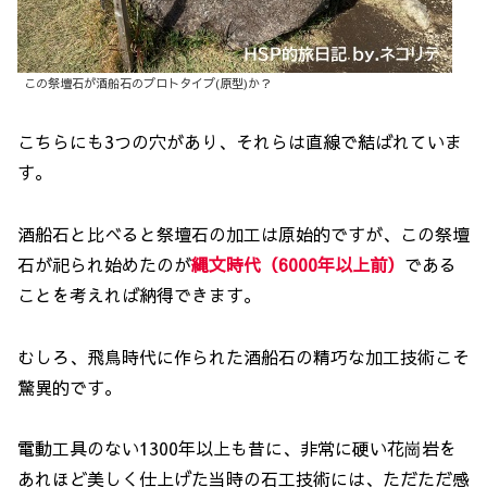
この祭壇石が酒船石のプロトタイプ(原型)か？
こちらにも3つの穴があり、それらは直線で結ばれていま
す。
酒船石と比べると祭壇石の加工は原始的ですが、この祭壇
石が祀られ始めたのが
縄文時代
（
6000
年以上
前
）
である
ことを考えれば納得できます。
むしろ、飛鳥時代に作られた酒船石の精巧な加工技術こそ
驚異的です。
電動工具のない1300年以上も昔に、非常に硬い花崗岩を
あれほど美しく仕上げた当時の石工技術には、ただただ感