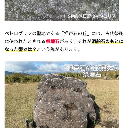
ペトログリフの聖地である「押戸石の丘」には、古代祭祀
に使われたとされる
祭壇石
があり、それが
酒船石のもとに
なった型では？
という説があります。