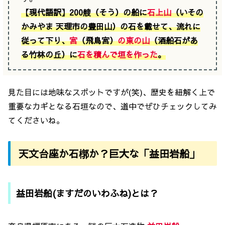
【
現代語
訳】200艘（そう）の船に
石上山
（いその
かみやま 天理市の豊田山）の石を載せて、流れに
従って下り、
宮
（飛鳥宮）
の東の山
（酒船石があ
る竹林の丘）に
石を積んで垣を作った
。
見た目には地味なスポットですが(笑)、歴史を紐解く上で
重要なカギとなる石垣なので、道中でぜひチェックしてみ
てくださいね。
天文台座か石槨か？巨大な「益田岩船」
益田岩船(ますだのいわふね)とは？