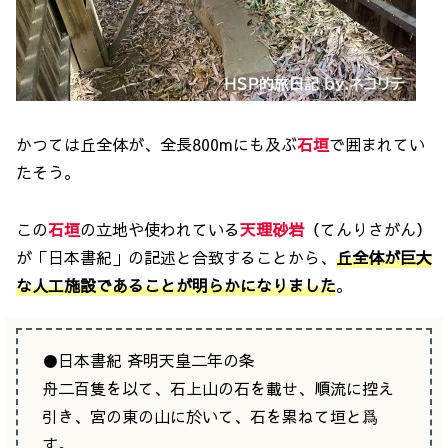
かつては丘全体が、全長800mにも及ぶ
石垣
で囲まれてい
たそう。
この
石垣
の立地や使われている
天理砂岩
（てんりさがん）
が「日本書紀」の記述と合致することから、
丘全体が巨大
な人工施設であることが明らかになりました
。
●日本書紀 斉明天皇二年の条
舟二百隻を以て、石上山の石を載せ、順流に控え
引き、宮の東の山に於いて、石を累ねて垣と爲
す。