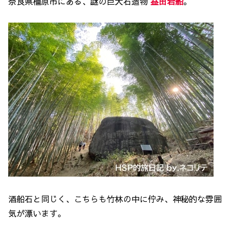
奈良県橿原市にある、謎の巨大石造物
益田岩船
。
酒船石と同じく、こちらも竹林の中に佇み、神秘的な雰囲
気が漂います。