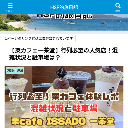
HSP的旅日記
HSP的旅日記
メニュー
検索
当ページのリンクには広告が含まれています
【栗カフェ一茶堂】行列必至の人気店！混
雑状況と駐車場は？
恵那/中津川