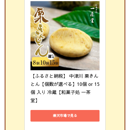
【ふるさと納税】 中津川 栗きん
とん【個数が選べる】10個 or 15
個 入り 冷蔵【和菓子処 一茶
堂】
楽天市場で見る