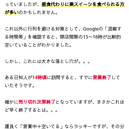
っていましたが、
昼食代わりに栗スイーツを食べられる
方
が多い
のかもしれません。
これ以外に行列を避ける対策として、Googleの「混雑す
る時間帯」を確認すると、閉店間際の15〜16時が比較的
空いていることがわかりました。
しかし、これには大きな落とし穴が。。。
ある日知人が
14時頃
に訪問すると、すでに
営業終了
して
いたそうです。
確かに
売り切れ次第終了
となっていますが、まさかこれほ
ど早く終了するとは。。。
運良く「営業中＋空いてる」ならラッキーですが、その分