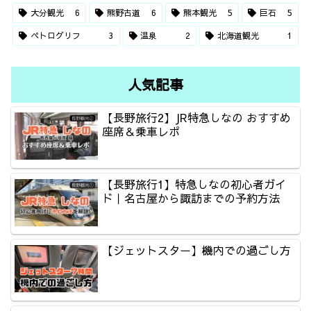
大分観光
6
熊野古道
6
熊本観光
5
巨石
5
ペトログリフ
3
温泉
2
北海道観光
1
人気記事
【長野旅行2】JR特急しなの おすすめ
座席＆乗車レポ
【長野旅行1】特急しなの初心者ガイ
ド｜名古屋から諏訪までの予約方法
【ジェットスター】機内での過ごし方