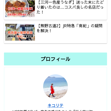
【三河一色産うなぎ】迷った末にたど
り着いたのは…コスパ良しの名店だっ
た！
【熊野古道2】JR特急「南紀」の疑問
を解決！
プロフィール
ネコリテ