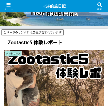
HSP的旅日記
HSP的旅日記
メニュー
検索
当ページのリンクには広告が含まれています
Zootastic5 体験レポート
ハートリース